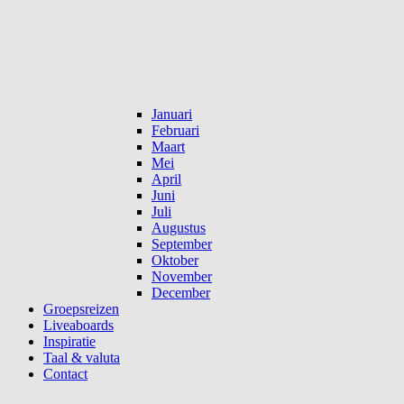
Januari
Februari
Maart
Mei
April
Juni
Juli
Augustus
September
Oktober
November
December
Groepsreizen
Liveaboards
Inspiratie
Taal & valuta
Contact