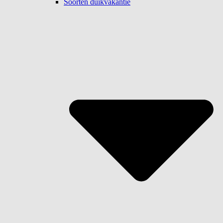
Soorten duikvakantie