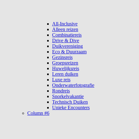
All-Inclusive
Alleen reizen
Combinatiereis
Drive & Dive
Duikvereniging
Eco & Duurzaam
Gezinsreis
Groepsreizen
Huwelijksreis
Leren duiken
Luxe reis
Onderwaterfotografie
Rondreis
Snorkelvakantie
Technisch Duiken
Unieke Encounters
Column #6