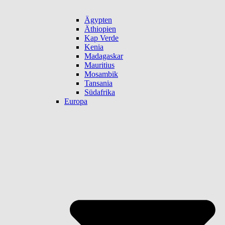
Ägypten
Äthiopien
Kap Verde
Kenia
Madagaskar
Mauritius
Mosambik
Tansania
Südafrika
Europa