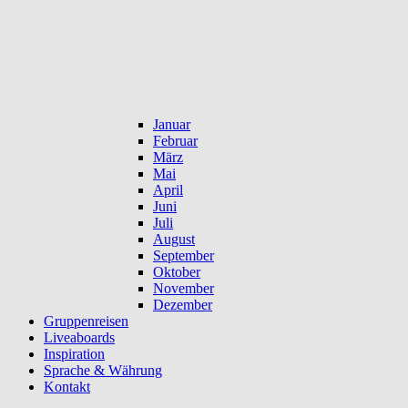
Januar
Februar
März
Mai
April
Juni
Juli
August
September
Oktober
November
Dezember
Gruppenreisen
Liveaboards
Inspiration
Sprache & Währung
Kontakt