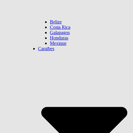
Belize
Costa Rica
Galapagos
Honduras
Mexique
Caraïbes