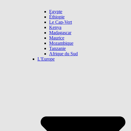
Egypte
Éthiopie
Le Cap-Vert
Kenya
Madagascar
Maurice
Mozambique
Tanzanie
Afrique du Sud
L'Europe