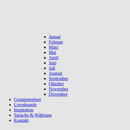
Januar
Februar
März
Mai
April
Juni
Juli
August
September
Oktober
November
Dezember
Gruppenreisen
Liveaboards
Inspiration
Sprache & Währung
Kontakt