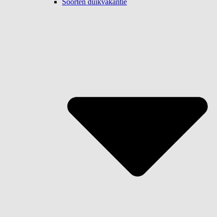
Soorten duikvakantie