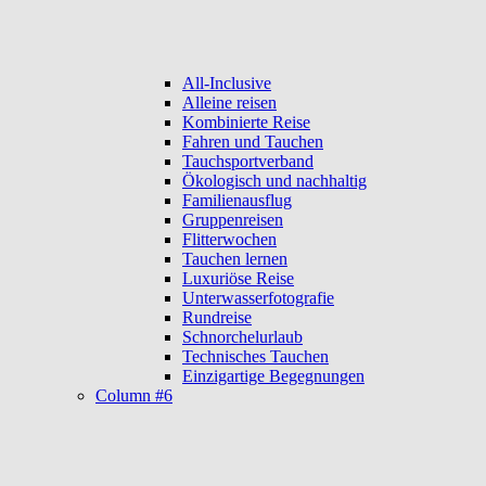
All-Inclusive
Alleine reisen
Kombinierte Reise
Fahren und Tauchen
Tauchsportverband
Ökologisch und nachhaltig
Familienausflug
Gruppenreisen
Flitterwochen
Tauchen lernen
Luxuriöse Reise
Unterwasserfotografie
Rundreise
Schnorchelurlaub
Technisches Tauchen
Einzigartige Begegnungen
Column #6