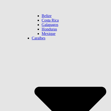
Belize
Costa Rica
Galapagos
Honduras
Mexique
Caraïbes