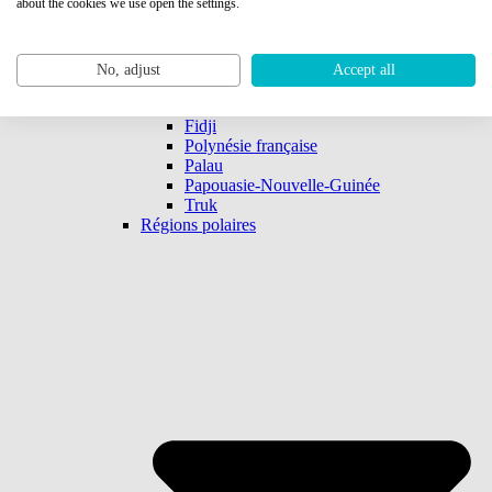
about the cookies we use open the settings.
No, adjust
Accept all
Atoll de Bikini
Fidji
Polynésie française
Palau
Papouasie-Nouvelle-Guinée
Truk
Régions polaires