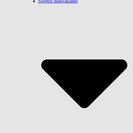
Soorten duikvakantie